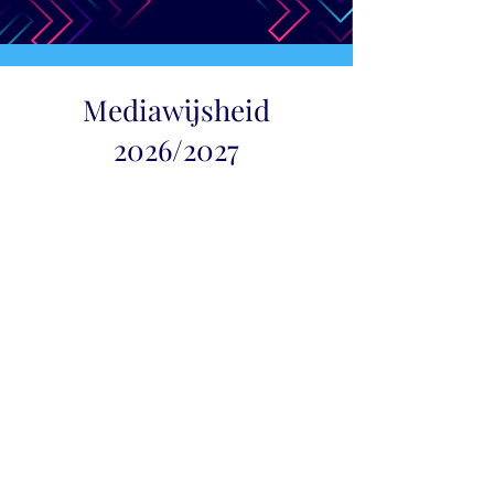
Mediawijsheid
Mediaw
2026/2027
ijsheid 
schoolja
ar 