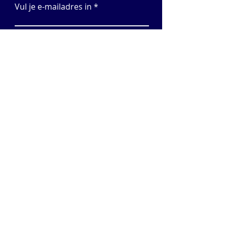
Vul je e-mailadres in
AANMELDEN
Contactformulier
Voornaam
Achternaam
E-mail
Onderwerp