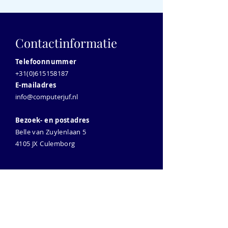
Contactinformatie
Telefoonnummer
+31(0)615158187
E-mailadres
info@computerjuf.nl
Bezoek- en postadres
Belle van Zuylenlaan 5
4105 JX Culemborg
Nieuwsbrief
Vul je e-mailadres in