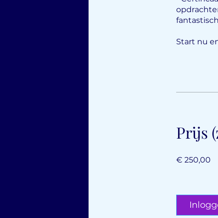
opdrachten
fantastisc
Start nu e
Prijs 
€ 250,00
Inlog