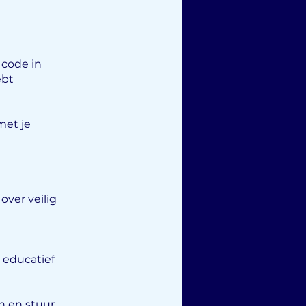
 code in
ebt
met je
over veilig
 educatief
en en stuur