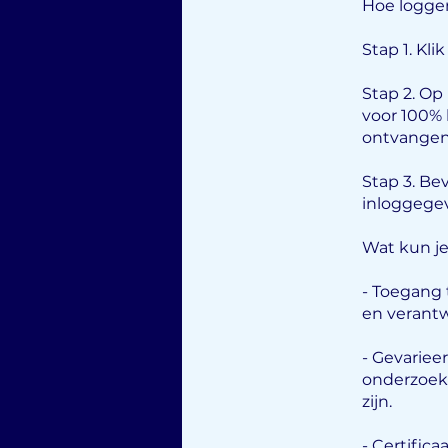
Hoe loggen 
Stap 1. Kli
Stap 2. Op
voor 100% 
ontvangen 
Stap 3. Be
inloggegev
Wat kun j
- Toegang t
en verantw
- Gevarie
onderzoeks
zijn.
- Certifica