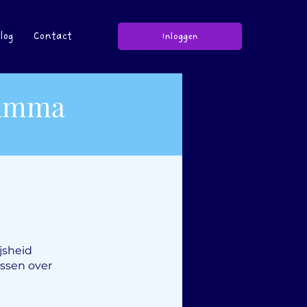
log
Contact
Inloggen
ramma
jsheid
essen over