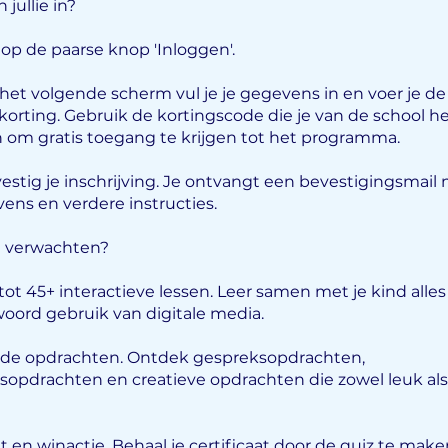
jullie in?
k op de paarse knop 'Inloggen'.
 het volgende scherm vul je je gegevens in en voer je de
korting. Gebruik de kortingscode die je van de school h
om gratis toegang te krijgen tot het programma.
vestig je inschrijving. Je ontvangt een bevestigingsmail 
ens en verdere instructies.
e verwachten?
ot 45+ interactieve lessen. Leer samen met je kind alles 
oord gebruik van digitale media.
erde opdrachten. Ontdek gespreksopdrachten,
opdrachten en creatieve opdrachten die zowel leuk als
at en winactie. Behaal je certificaat door de quiz te mak