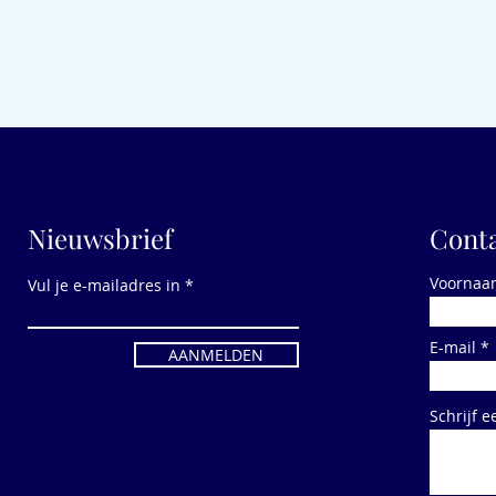
Nieuwsbrief
Conta
Voornaa
Vul je e-mailadres in
E-mail
AANMELDEN
Schrijf e