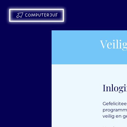
.
Veil
Inlogi
Gefelicite
programma 
veilig en 