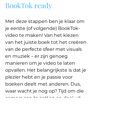
BookTok ready
Met deze stappen ben je klaar om 
je eerste (of volgende) BookTok-
video te maken! Van het kiezen 
van het juiste boek tot het creëren 
van de perfecte sfeer met visuals 
en muziek – er zijn genoeg 
manieren om je video te laten 
opvallen. Het belangrijkste is dat je 
plezier hebt en je passie voor 
boeken deelt met anderen. Dus, 
waar wacht je nog op? Tijd om die 
camera aan te zetten en deel uit 
te maken van de BookTok-
community!
Alles weergeven
Recente blogposts